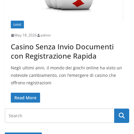
GAME
May 18, 2026
admin
Casino Senza Invio Documenti
con Registrazione Rapida
Negli ultimi anni, il mondo dei giochi online ha visto un
notevole cambiamento, con l’emergere di casino che
offrono registrazioni
Read More