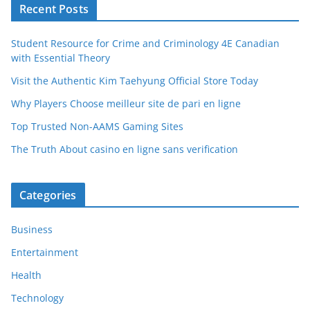
Recent Posts
Student Resource for Crime and Criminology 4E Canadian
with Essential Theory
Visit the Authentic Kim Taehyung Official Store Today
Why Players Choose meilleur site de pari en ligne
Top Trusted Non-AAMS Gaming Sites
The Truth About casino en ligne sans verification
Categories
Business
Entertainment
Health
Technology