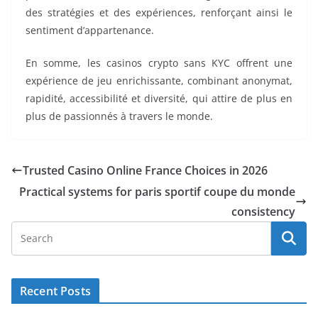
des stratégies et des expériences, renforçant ainsi le
sentiment d’appartenance.
En somme, les casinos crypto sans KYC offrent une
expérience de jeu enrichissante, combinant anonymat,
rapidité, accessibilité et diversité, qui attire de plus en
plus de passionnés à travers le monde.
Trusted Casino Online France Choices in 2026
Practical systems for paris sportif coupe du monde
consistency
Recent Posts