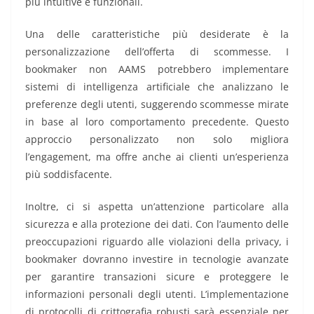
più intuitive e funzionali.
Una delle caratteristiche più desiderate è la
personalizzazione dell’offerta di scommesse. I
bookmaker non AAMS potrebbero implementare
sistemi di intelligenza artificiale che analizzano le
preferenze degli utenti, suggerendo scommesse mirate
in base al loro comportamento precedente. Questo
approccio personalizzato non solo migliora
l’engagement, ma offre anche ai clienti un’esperienza
più soddisfacente.
Inoltre, ci si aspetta un’attenzione particolare alla
sicurezza e alla protezione dei dati. Con l’aumento delle
preoccupazioni riguardo alle violazioni della privacy, i
bookmaker dovranno investire in tecnologie avanzate
per garantire transazioni sicure e proteggere le
informazioni personali degli utenti. L’implementazione
di protocolli di crittografia robusti sarà essenziale per