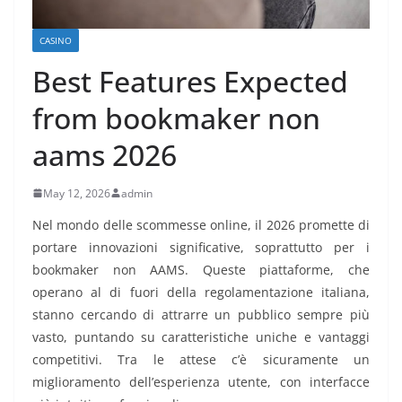
CASINO
Best Features Expected
from bookmaker non
aams 2026
May 12, 2026
admin
Nel mondo delle scommesse online, il 2026 promette di
portare innovazioni significative, soprattutto per i
bookmaker non AAMS. Queste piattaforme, che
operano al di fuori della regolamentazione italiana,
stanno cercando di attrarre un pubblico sempre più
vasto, puntando su caratteristiche uniche e vantaggi
competitivi. Tra le attese c’è sicuramente un
miglioramento dell’esperienza utente, con interfacce