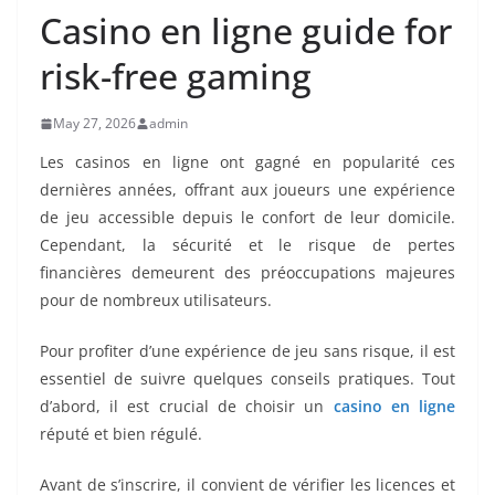
Casino en ligne guide for
risk-free gaming
May 27, 2026
admin
Les casinos en ligne ont gagné en popularité ces
dernières années, offrant aux joueurs une expérience
de jeu accessible depuis le confort de leur domicile.
Cependant, la sécurité et le risque de pertes
financières demeurent des préoccupations majeures
pour de nombreux utilisateurs.
Pour profiter d’une expérience de jeu sans risque, il est
essentiel de suivre quelques conseils pratiques. Tout
d’abord, il est crucial de choisir un
casino en ligne
réputé et bien régulé.
Avant de s’inscrire, il convient de vérifier les licences et