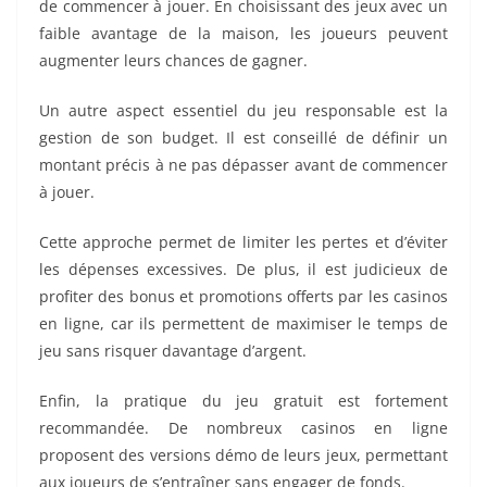
de commencer à jouer. En choisissant des jeux avec un
faible avantage de la maison, les joueurs peuvent
augmenter leurs chances de gagner.
Un autre aspect essentiel du jeu responsable est la
gestion de son budget. Il est conseillé de définir un
montant précis à ne pas dépasser avant de commencer
à jouer.
Cette approche permet de limiter les pertes et d’éviter
les dépenses excessives. De plus, il est judicieux de
profiter des bonus et promotions offerts par les casinos
en ligne, car ils permettent de maximiser le temps de
jeu sans risquer davantage d’argent.
Enfin, la pratique du jeu gratuit est fortement
recommandée. De nombreux casinos en ligne
proposent des versions démo de leurs jeux, permettant
aux joueurs de s’entraîner sans engager de fonds.