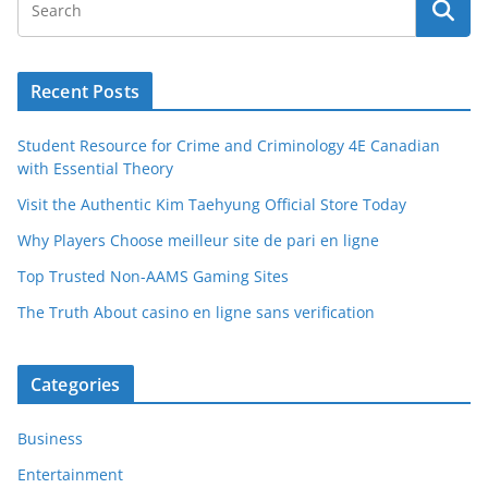
Recent Posts
Student Resource for Crime and Criminology 4E Canadian
with Essential Theory
Visit the Authentic Kim Taehyung Official Store Today
Why Players Choose meilleur site de pari en ligne
Top Trusted Non-AAMS Gaming Sites
The Truth About casino en ligne sans verification
Categories
Business
Entertainment