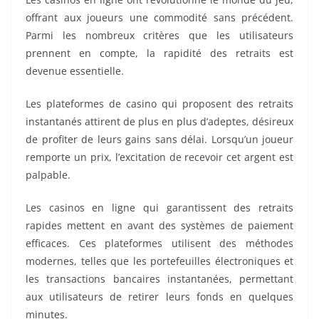
offrant aux joueurs une commodité sans précédent.
Parmi les nombreux critères que les utilisateurs
prennent en compte, la rapidité des retraits est
devenue essentielle.
Les plateformes de casino qui proposent des retraits
instantanés attirent de plus en plus d’adeptes, désireux
de profiter de leurs gains sans délai. Lorsqu’un joueur
remporte un prix, l’excitation de recevoir cet argent est
palpable.
Les casinos en ligne qui garantissent des retraits
rapides mettent en avant des systèmes de paiement
efficaces. Ces plateformes utilisent des méthodes
modernes, telles que les portefeuilles électroniques et
les transactions bancaires instantanées, permettant
aux utilisateurs de retirer leurs fonds en quelques
minutes.