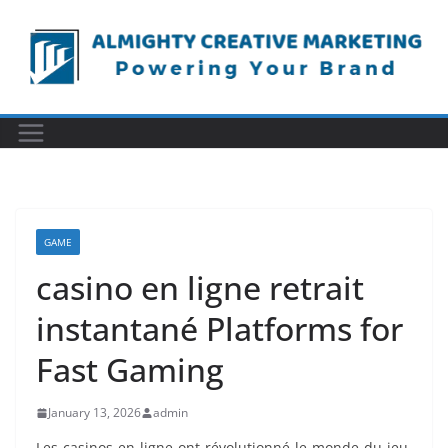
Skip
to
content
GAME
casino en ligne retrait
instantané Platforms for
Fast Gaming
January 13, 2026
admin
Les casinos en ligne ont révolutionné le monde du jeu,