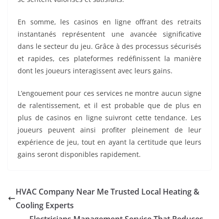
En somme, les casinos en ligne offrant des retraits
instantanés représentent une avancée significative
dans le secteur du jeu. Grâce à des processus sécurisés
et rapides, ces plateformes redéfinissent la manière
dont les joueurs interagissent avec leurs gains.
L’engouement pour ces services ne montre aucun signe
de ralentissement, et il est probable que de plus en
plus de casinos en ligne suivront cette tendance. Les
joueurs peuvent ainsi profiter pleinement de leur
expérience de jeu, tout en ayant la certitude que leurs
gains seront disponibles rapidement.
HVAC Company Near Me Trusted Local Heating &
Cooling Experts