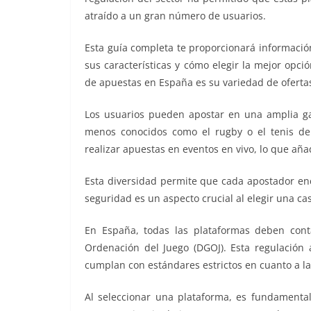
atraído a un gran número de usuarios.
Esta guía completa te proporcionará informació
sus características y cómo elegir la mejor opció
de apuestas en España es su variedad de oferta
Los usuarios pueden apostar en una amplia ga
menos conocidos como el rugby o el tenis d
realizar apuestas en eventos en vivo, lo que aña
Esta diversidad permite que cada apostador enc
seguridad es un aspecto crucial al elegir una ca
En España, todas las plataformas deben cont
Ordenación del Juego (DGOJ). Esta regulación
cumplan con estándares estrictos en cuanto a la
Al seleccionar una plataforma, es fundamental