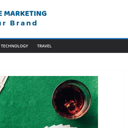
TECHNOLOGY
TRAVEL