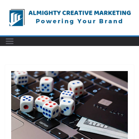
Skip
to
content