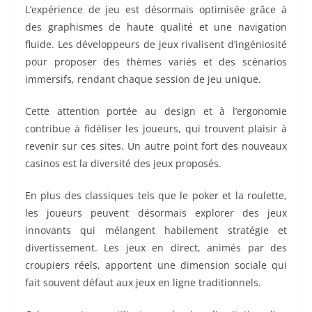
L’expérience de jeu est désormais optimisée grâce à
des graphismes de haute qualité et une navigation
fluide. Les développeurs de jeux rivalisent d’ingéniosité
pour proposer des thèmes variés et des scénarios
immersifs, rendant chaque session de jeu unique.
Cette attention portée au design et à l’ergonomie
contribue à fidéliser les joueurs, qui trouvent plaisir à
revenir sur ces sites. Un autre point fort des nouveaux
casinos est la diversité des jeux proposés.
En plus des classiques tels que le poker et la roulette,
les joueurs peuvent désormais explorer des jeux
innovants qui mélangent habilement stratégie et
divertissement. Les jeux en direct, animés par des
croupiers réels, apportent une dimension sociale qui
fait souvent défaut aux jeux en ligne traditionnels.