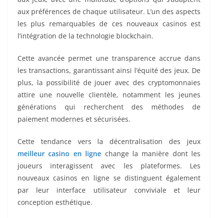
aux préférences de chaque utilisateur. L’un des aspects
les plus remarquables de ces nouveaux casinos est
l’intégration de la technologie blockchain.
Cette avancée permet une transparence accrue dans
les transactions, garantissant ainsi l’équité des jeux. De
plus, la possibilité de jouer avec des cryptomonnaies
attire une nouvelle clientèle, notamment les jeunes
générations qui recherchent des méthodes de
paiement modernes et sécurisées.
Cette tendance vers la décentralisation des jeux
meilleur casino en ligne
change la manière dont les
joueurs interagissent avec les plateformes. Les
nouveaux casinos en ligne se distinguent également
par leur interface utilisateur conviviale et leur
conception esthétique.