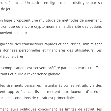
urs finances. Un casino en ligne qui se distingue par sa
 de jeu.
os en ligne proposent une multitude de méthodes de paiement.
ectronique ou encore crypto-monnaie, la diversité des options
convient le mieux.
garantir des transactions rapides et sécurisées, minimisant
es données personnelles et financières des utilisateurs. Les
el à considérer.
s complications est souvent préféré par les joueurs. En effet,
rants et nuire à l’expérience globale.
 les virements bancaires instantanés ou les retraits via des
ement appréciés, car ils permettent aux joueurs d’accéder
nce des conditions de retrait est primordiale.
ment leurs politiques concernant les limites de retrait, les