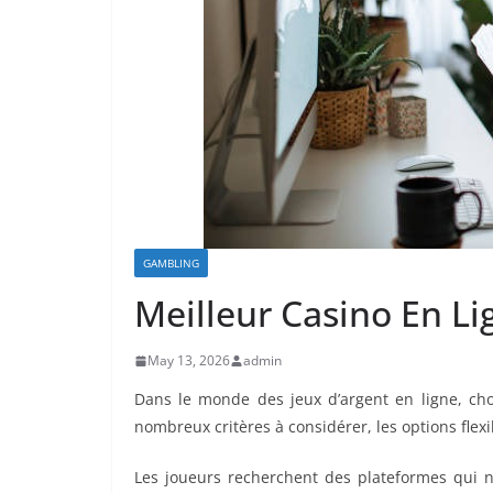
GAMBLING
Meilleur Casino En Li
May 13, 2026
admin
Dans le monde des jeux d’argent en ligne, choi
nombreux critères à considérer, les options flexib
Les joueurs recherchent des plateformes qui n