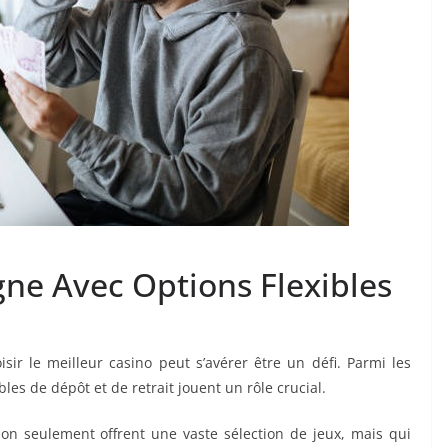
gne Avec Options Flexibles
sir le meilleur casino peut s’avérer être un défi. Parmi les
les de dépôt et de retrait jouent un rôle crucial.
on seulement offrent une vaste sélection de jeux, mais qui