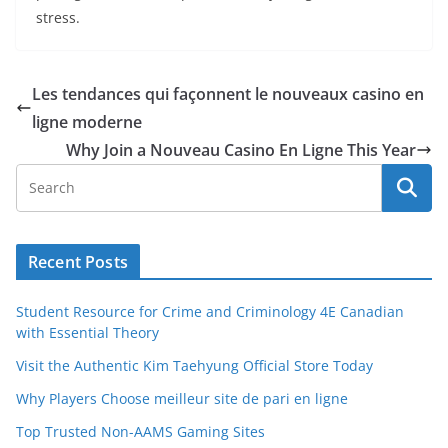
stress.
Les tendances qui façonnent le nouveaux casino en
ligne moderne
Why Join a Nouveau Casino En Ligne This Year
Recent Posts
Student Resource for Crime and Criminology 4E Canadian
with Essential Theory
Visit the Authentic Kim Taehyung Official Store Today
Why Players Choose meilleur site de pari en ligne
Top Trusted Non-AAMS Gaming Sites