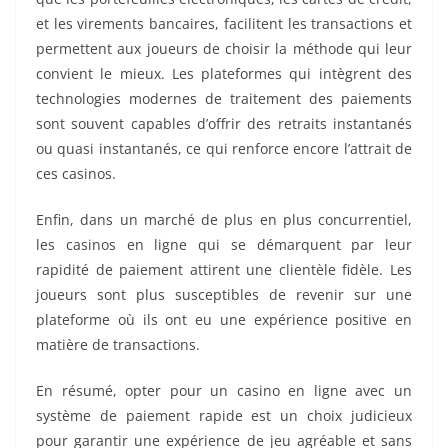
et les virements bancaires, facilitent les transactions et
permettent aux joueurs de choisir la méthode qui leur
convient le mieux. Les plateformes qui intègrent des
technologies modernes de traitement des paiements
sont souvent capables d’offrir des retraits instantanés
ou quasi instantanés, ce qui renforce encore l’attrait de
ces casinos.
Enfin, dans un marché de plus en plus concurrentiel,
les casinos en ligne qui se démarquent par leur
rapidité de paiement attirent une clientèle fidèle. Les
joueurs sont plus susceptibles de revenir sur une
plateforme où ils ont eu une expérience positive en
matière de transactions.
En résumé, opter pour un casino en ligne avec un
système de paiement rapide est un choix judicieux
pour garantir une expérience de jeu agréable et sans