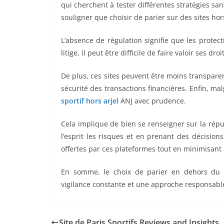
qui cherchent à tester différentes stratégies san
souligner que choisir de parier sur des sites ho
L’absence de régulation signifie que les protec
litige, il peut être difficile de faire valoir ses droi
De plus, ces sites peuvent être moins transpar
sécurité des transactions financières. Enfin, mal
sportif hors arjel
ANJ avec prudence.
Cela implique de bien se renseigner sur la réputa
l’esprit les risques et en prenant des décisions
offertes par ces plateformes tout en minimisant 
En somme, le choix de parier en dehors du ca
vigilance constante et une approche responsabl
Site de Paris Sportifs Reviews and Insights