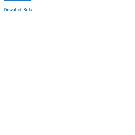
Dewabet Bola