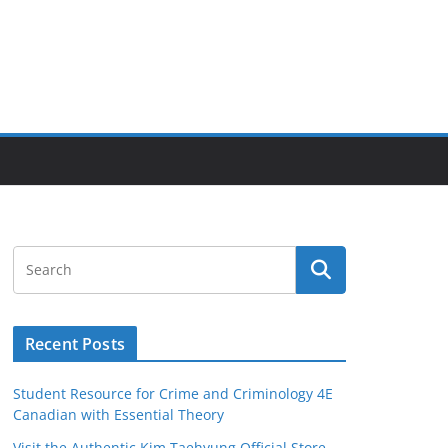
Recent Posts
Student Resource for Crime and Criminology 4E
Canadian with Essential Theory
Visit the Authentic Kim Taehyung Official Store