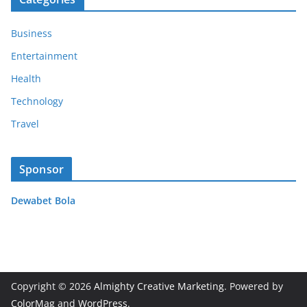
Business
Entertainment
Health
Technology
Travel
Sponsor
Dewabet Bola
Copyright © 2026
Almighty Creative Marketing
. Powered by
ColorMag
and
WordPress
.