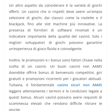
Un altro aspetto da considerare è la varietà di giochi
offerti. Un casinò che si rispetti deve avere un’ampia
selezione di giochi, dai classici come la roulette e il
blackjack, fino alle slot machine più innovative. La
presenza di fornitori di software rinomati è un
indicatore importante della qualità del casinò. Solo i
migliori sviluppatori di giochi possono garantire
un’esperienza di gioco fluida e coinvolgente.
Inoltre, le promozioni e i bonus sono fattori chiave nella
scelta di un casinò. Un buon casinò non AAMS
dovrebbe offrire bonus di benvenuto competitivi, giri
gratuiti e promozioni ricorrenti per i giocatori abituali.
Tuttavia, è fondamentale
casino sicuri non AAMS
leggere attentamente i termini e le condizioni legate a
questi bonus. Alcuni casinò possono avere requisiti di
scommessa elevati che rendono difficile ritirare le
vincite.