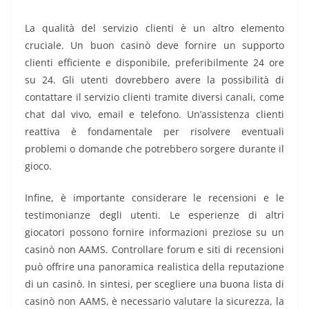
La qualità del servizio clienti è un altro elemento
cruciale. Un buon casinò deve fornire un supporto
clienti efficiente e disponibile, preferibilmente 24 ore
su 24. Gli utenti dovrebbero avere la possibilità di
contattare il servizio clienti tramite diversi canali, come
chat dal vivo, email e telefono. Un’assistenza clienti
reattiva è fondamentale per risolvere eventuali
problemi o domande che potrebbero sorgere durante il
gioco.
Infine, è importante considerare le recensioni e le
testimonianze degli utenti. Le esperienze di altri
giocatori possono fornire informazioni preziose su un
casinò non AAMS. Controllare forum e siti di recensioni
può offrire una panoramica realistica della reputazione
di un casinò. In sintesi, per scegliere una buona lista di
casinò non AAMS, è necessario valutare la sicurezza, la